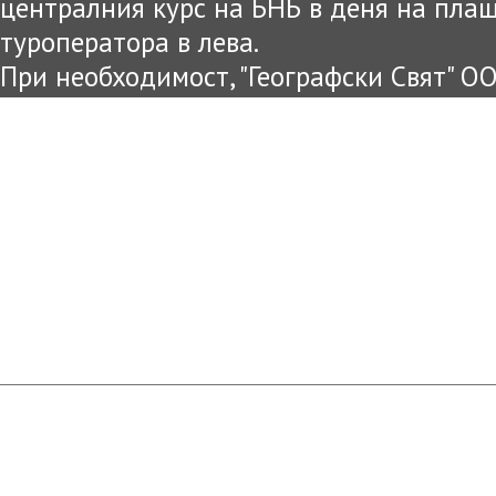
централния курс на БНБ в деня на пла
туроператора в лева.
При необходимост, "Географски Свят" О
цените и условията на предложената оф
уведомени.
Информацията публикувана на този са
цел и е възможно междувременно да са
Съгласно чл.80 от ЗТ достоверна и вяр
представена в офисите на "Географски 
агенти!
Туристическа агенция ГЕОГРАФСКИ СВЯТ: светът на Вашите мечти. Всички пра