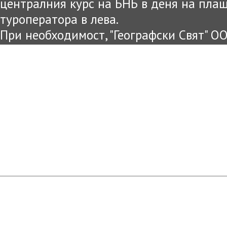
централния курс на БНБ в деня на пла
туроператора в лева.
При необходимост, "Географски Свят" О
цените и условията на предложената оф
уведомени.
Информацията публикувана на този са
цел и е възможно междувременно да са
Съгласно чл.80 от ЗТ достоверна и вяр
представена в офисите на "Географски 
агенти!
Туристическа агенция ГЕОГРАФСКИ СВЯТ: светът на Вашите мечти. Всички пра