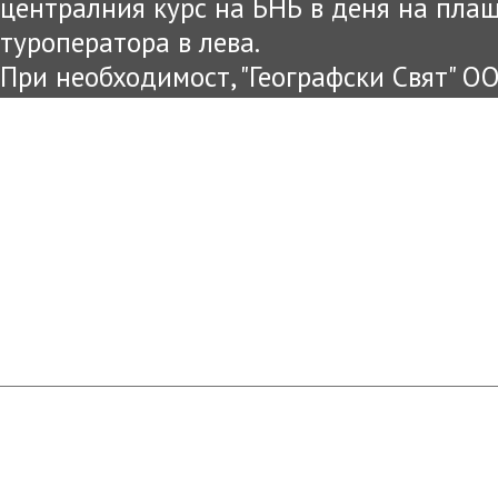
централния курс на БНБ в деня на пла
туроператора в лева.
При необходимост, "Географски Свят" О
цените и условията на предложената оф
уведомени.
Информацията публикувана на този са
цел и е възможно междувременно да са
Съгласно чл.80 от ЗТ достоверна и вяр
представена в офисите на "Географски 
агенти!
Туристическа агенция ГЕОГРАФСКИ СВЯТ: светът на Вашите мечти. Всички пра