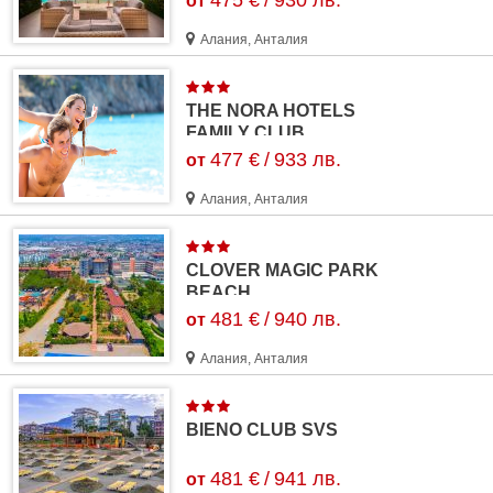
475 €
/
930 лв.
от
Алания, Анталия
THE NORA HOTELS
FAMILY CLUB
477 €
/
933 лв.
от
Алания, Анталия
CLOVER MAGIC PARK
BEACH
481 €
/
940 лв.
от
Алания, Анталия
BIENO CLUB SVS
481 €
/
941 лв.
от