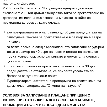
настоящия Договор.
2.2 Когато Потребителят/Пътуващият прекрати договора
съгласно т. 2.1 той дължи стандартна такса за прекратяване на
договора, изчислена въз основа на момента, в който се
прекратява договорът, както следва:
ако прекратяването е направено до 30 дни преди датата на
отпътуване, таксата за прекратяване е в размер на 40 евро
на човек.
за всяка промяна след първоначалното записване се удържа
такса в размер на 40 евро на човек и цената на пакета се
преизчислява, съгласно актуалните в момента на смяната
цени и условия.
при отказ от пътуване при оставащи по-малко от 30 дни
преди датата на отпътуване, се прилагат условията по
Договора за туристически пакет.
Туроператорът настоятелно препоръчва на своите клиенти
да сключват застраховка "Отмяна на пътуване".
УСЛОВИЯ ЗА ЗАПИСВАНЕ И ПЛАЩАНЕ ПРИ ЦЕНИ С
ВКЛЮЧЕНИ ОТСТЪПКИ ЗА ХОТЕЛСКО НАСТАНЯВАНЕ,
ПРОМОЦИИ И ОФЕРТИ В ПОСЛЕДНАТА МИНУТА: