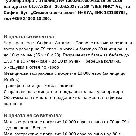
Туроператора", с полица № 13052610000420/16.06.2026
валидна от 01.07.2026 - 30.06.2027 на ЗК "ЛЕВ ИНС" АД - гр.
София, бул. „Симеоновско шосе“ № 67А, ЕИК 121130788,
тел +359 2/ 800 10 200.
В цената се включва:
Чартърен полет София - Анталия - София с включени летищни
такси в размер на 79 евро на човек и багаж до 20 кг чекиран и
до 10 кг ръчен (55 х 40 х 23). Разрешеният багаж за бебета до
1,99 г. е 10 кг чекиран и до 10 кг ръчен + бебешка количка.
5 нощувки в хотел по избор
Медицинска застраховка с покритие 10 000 евро (за лица до
69,99 г.)
Трансфер летище - хотел - летище
Изпращане на летището от представител на Туроператора
Обслужване на място от представител на местната фирма
партньор
В цената не се включва:
Мед. застраховка с покритие 10 000 евро за лица от 70 до 79 г.
- доплащане 15 евро
Мед. застраховка с покритие 10 000 евро за лица над 80 г. -