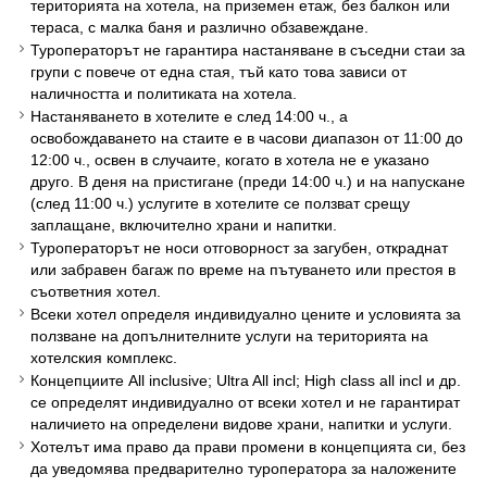
територията на хотела, на приземен етаж, без балкон или
тераса, с малка баня и различно обзавеждане.
Туроператорът не гарантира настаняване в съседни стаи за
групи с повече от една стая, тъй като това зависи от
наличността и политиката на хотела.
Настаняването в хотелите е след 14:00 ч., а
освобождаването на стаите е в часови диапазон от 11:00 до
12:00 ч., освен в случаите, когато в хотела не е указано
друго. В деня на пристигане (преди 14:00 ч.) и на напускане
(след 11:00 ч.) услугите в хотелите се ползват срещу
заплащане, включително храни и напитки.
Туроператорът не носи отговорност за загубен, откраднат
или забравен багаж по време на пътуването или престоя в
съответния хотел.
Всеки хотел определя индивидуално цените и условията за
ползване на допълнителните услуги на територията на
хотелския комплекс.
Концепциите All inclusive; Ultra All incl; High class all incl и др.
се определят индивидуално от всеки хотел и не гарантират
наличието на определени видове храни, напитки и услуги.
Хотелът има право да прави промени в концепцията си, без
да уведомява предварително туроператора за наложените