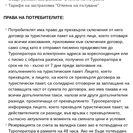
Тарифи на застраховка "Отмяна на пътуване"
ПРАВА НА ПОТРЕБИТЕЛИТЕ:
Потребителят има право да прехвърли сключения от него
договор за туристически пакет на друго лице, което отговаря
на всички изисквания, приложими към сключения договор,
само след като е отправил писмено предизвестие до
Туроператора по електронен адреса за кореспонденция или
с писмо с обратна разписка, получено от Туроператора в
срок не по - късно от 7 дни преди започване на
изпълнението на туристическия пакет. Лицето, което
прехвърля, и лицето, на което се прехвърля договора за
туристически пакет, са солидарно отговорни за заплащане на
оставащата част от сумата по договора, ако има такава и на
всички допълнителни такси, налози или други допълнителни
разходи, произтичащи от прехвърлянето. Туроператорът
информира лицето, което прехвърля туристическия пакет, за
действителните си разходи, във връзка с прехвърлянето,
съгласно актуалните в момента на смяната цени и условия.
Резервацията се счита за валидна само ако е потвърдена от
Туроператора в рамките на 48 часа. Ако не бъде потвърден