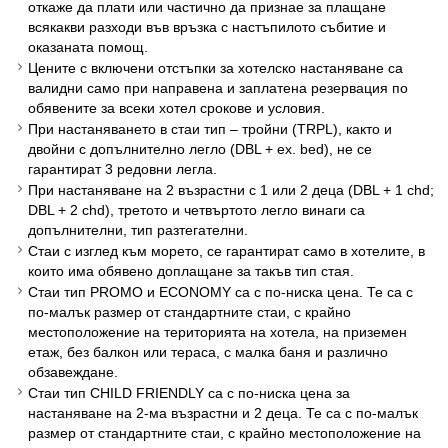
откаже да плати или частично да признае за плащане
всякакви разходи във връзка с настъпилото събитие и
оказаната помощ.
Цените с включени отстъпки за хотелско настаняване са
валидни само при направена и заплатена резервация по
обявените за всеки хотел срокове и условия.
При настаняването в стаи тип – тройни (TRPL), както и
двойни с допълнително легло (DBL + ex. bed), не се
гарантират 3 редовни легла.
При настаняване на 2 възрастни с 1 или 2 деца (DBL + 1 chd;
DBL + 2 chd), третото и четвъртото легло винаги са
допълнителни, тип разтегателни.
Стаи с изглед към морето, се гарантират само в хотелите, в
които има обявено доплащане за такъв тип стая.
Стаи тип PROMO и ECONOMY са с по-ниска цена. Те са с
по-малък размер от стандартните стаи, с крайно
местоположение на територията на хотела, на приземен
етаж, без балкон или тераса, с малка баня и различно
обзавеждане.
Стаи тип CHILD FRIENDLY са с по-ниска цена за
настаняване на 2-ма възрастни и 2 деца. Те са с по-малък
размер от стандартните стаи, с крайно местоположение на