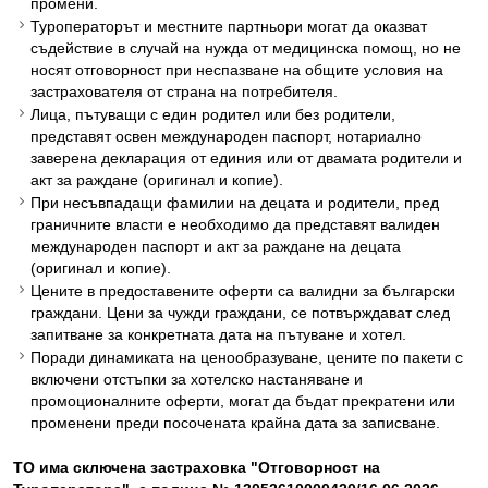
промени.
Туроператорът и местните партньори могат да оказват
съдействие в случай на нужда от медицинска помощ, но не
носят отговорност при неспазване на общите условия на
застрахователя от страна на потребителя.
Лица, пътуващи с един родител или без родители,
представят освен международен паспорт, нотариално
заверена декларация от единия или от двамата родители и
акт за раждане (оригинал и копие).
При несъвпадащи фамилии на децата и родители, пред
граничните власти е необходимо да представят валиден
международен паспорт и акт за раждане на децата
(оригинал и копие).
Цените в предоставените оферти са валидни за български
граждани. Цени за чужди граждани, се потвърждават след
запитване за конкретната дата на пътуване и хотел.
Поради динамиката на ценообразуване, цените по пакети с
включени отстъпки за хотелско настаняване и
промоционалните оферти, могат да бъдат прекратени или
променени преди посочената крайна дата за записване.
ТO има сключена застраховка "Отговорност на