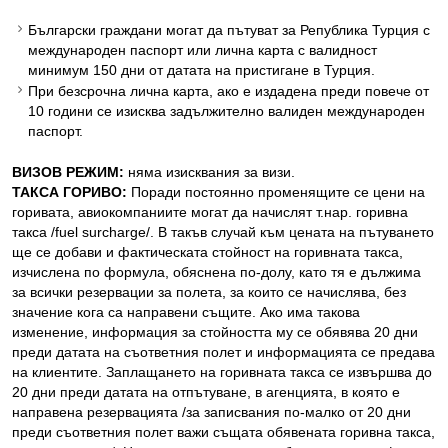
Български граждани могат да пътуват за Република Турция с
международен паспорт или лична карта с валидност
минимум 150 дни от датата на пристигане в Турция.
При безсрочна лична карта, ако е издадена преди повече от
10 години се изисква задължително валиден международен
паспорт.
ВИЗОВ РЕЖИМ:
няма изисквания за визи.
ТАКСА ГОРИВО:
Поради постоянно променящите се цени на
горивата, авиокомпаниите могат да начислят т.нар. горивна
такса /fuel surcharge/. В такъв случай към цената на пътуването
ще се добави и фактическата стойност на горивната такса,
изчислена по формула, обяснена по-долу, като тя е дължима
за всички резервации за полета, за които се начислява, без
значение кога са направени същите. Ако има такова
изменение, информация за стойността му се обявява 20 дни
преди датата на съответния полет и информацията се предава
на клиентите. Заплащането на горивната такса се извършва до
20 дни преди датата на отпътуване, в агенцията, в която е
направена резервацията /за записвания по-малко от 20 дни
преди съответния полет важи същата обявената горивна такса,