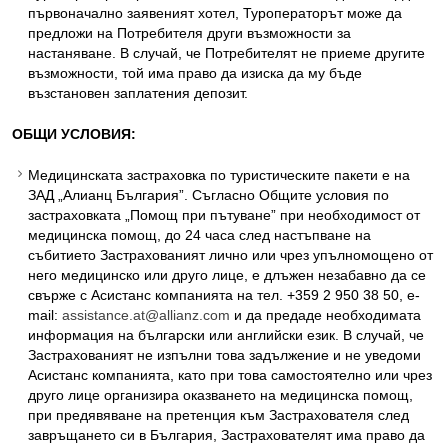
първоначално заявеният хотел, Туроператорът може да
предложи на Потребителя други възможности за
настаняване. В случай, че Потребителят не приеме другите
възможности, той има право да изиска да му бъде
възстановен заплатения депозит.
ОБЩИ УСЛОВИЯ:
Медицинската застраховка по туристическите пакети е на
ЗАД „Алианц България”. Съгласно Общите условия по
застраховката „Помощ при пътуване” при необходимост от
медицинска помощ, до 24 часа след настъпване на
събитието Застрахованият лично или чрез упълномощено от
него медицинско или друго лице, е длъжен незабавно да се
свърже с Асистанс компанията на тел. +359 2 950 38 50, е-
mail:
assistance.at@allianz.com
и да предаде необходимата
информация на български или английски език. В случай, че
Застрахованият не изпълни това задължение и не уведоми
Асистанс компанията, като при това самостоятелно или чрез
друго лице организира оказването на медицинска помощ,
при предявяване на претенция към Застрахователя след
завръщането си в България, Застрахователят има право да