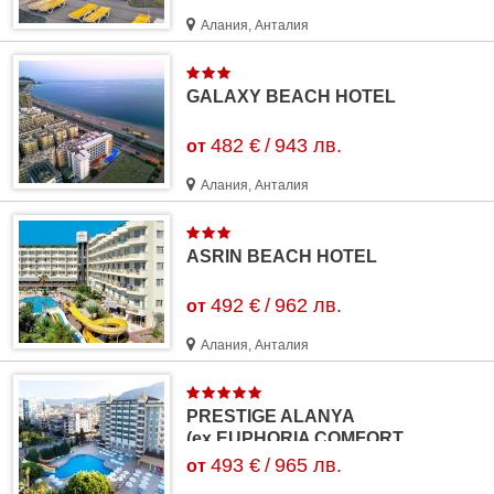
Алания, Анталия
GALAXY BEACH HOTEL
482 €
/
943 лв.
от
Алания, Анталия
ASRIN BEACH HOTEL
492 €
/
962 лв.
от
Алания, Анталия
PRESTIGE ALANYA
(ex.EUPHORIA COMFORT
BEACH ALANYA)
493 €
/
965 лв.
от