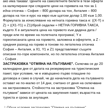
ако има такава/. Цените на самолетните билети в тези оферти
са калкулирани при следните цени на горивата на тон за 1
една
отсечка – София – 800 долара на тон, Анталия – 800
долара на тон и курс на евро към щатски долар 1,00 към 1,00.
Формулата за изчисляване на нетната горивна такса е: ((X-Y) x
Z) + ((X1-Y1) x Z1)/брой седалки = НЕТНА ГОРИВНА ТАКСА,
където X е актуалната цена на горивото към дадена дата /
преди или по време на полетната програма/, Y е
гореописаната цена на горивото, заложена в офертите, а Z -
средния разход на гориво в тонове по летателна отсечка
София – Анталия, а X1, Y1 и Z1 представляват същите
описани по-горе компоненти, но по летателна отсечка Анталия
- София .
ЗАСТРАХОВКА "ОТМЯНА НА ПЪТУВАНЕ".
Сключва се до 20
календарни дни от датата на резервиране на туристическия
пакет, при условие, че е извършено първо плащане по
договора и само в случай, че до началната дата на пътуването
остават не по-малко от 14 дни, считано от деня на сключване
на застраховката. Стойността на застраховка "Отмяна на
пътуване" зависи от цената на закупения пакет, възрастта на
туриста и срока за анулация.
Общи условия застраховка "Отмяна на пътуване"