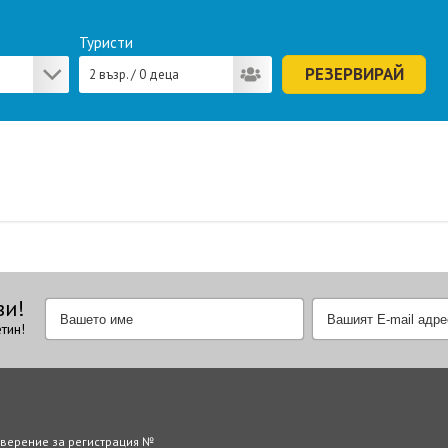
Туристи
2 възр. / 0 деца
ви!
тин!
оверение за регистрация №