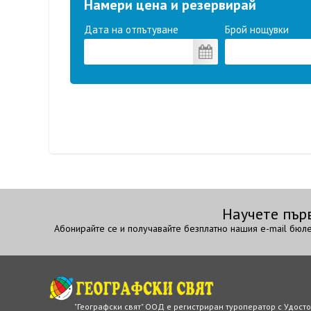
Намери цена и резервирай
Дата на отпътуване
Брой нощувки
Научете пър
Абонирайте се и получавайте безплатно нашия e-mail бюле
"Географски свят" ООД е регистриран туроператор с Удост