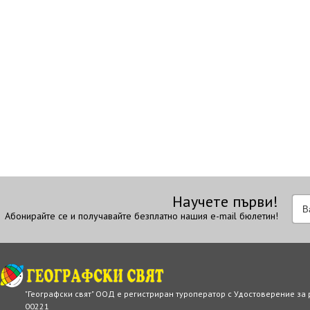
Научете първи!
Абонирайте се и получавайте безплатно нашия e-mail бюлетин!
"Географски свят" ООД е регистриран туроператор с Удостоверение за
00221