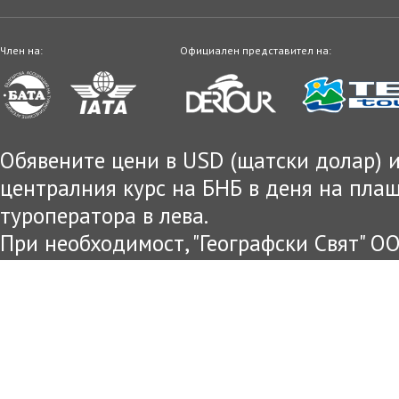
Член на:
Официален представител на:
Обявените цени в USD (щатски долар) и
централния курс на БНБ в деня на пла
туроператора в лева.
При необходимост, "Географски Свят" О
цените и условията на предложената оф
уведомени.
Информацията публикувана на този са
цел и е възможно междувременно да са