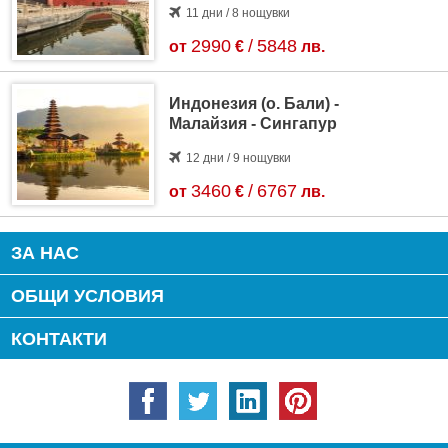
11 дни / 8 нощувки
2990
/
5848
от
€
лв.
Индонезия (о. Бали) -
Малайзия - Сингапур
12 дни / 9 нощувки
3460
/
6767
от
€
лв.
ЗА НАС
ОБЩИ УСЛОВИЯ
КОНТАКТИ