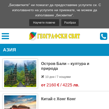
„Бисквитките“ ни помагат да предоставяме услугите си. С
използването на услугите ни приемате, че можем да
използваме „бисквитки“.
Научете повече
Разбрах
АЗИЯ
Остров Бали – култура и
природа
10 дни / 7 нощувки
2160
/
4225
от
€
лв.
Китай с Хонг Конг