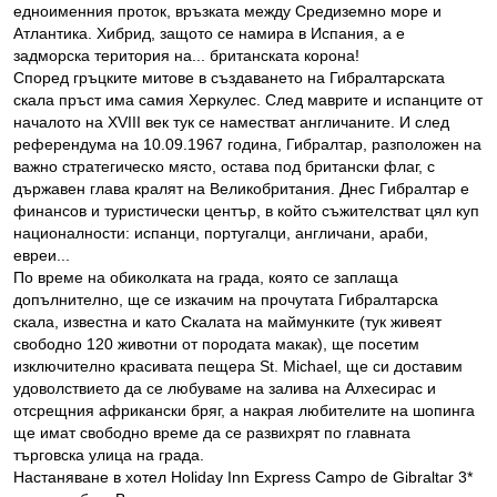
едноименния проток, връзката между Средиземно море и
Атлантика. Хибрид, защото се намира в Испания, а е
задморска територия на... британската корона!
Според гръцките митове в създаването на Гибралтарската
скала пръст има самия Херкулес. След маврите и испанците от
началото на ХVІІІ век тук се наместват англичаните. И след
референдума на 10.09.1967 година, Гибралтар, разположен на
важно стратегическо място, остава под британски флаг, с
държавен глава кралят на Великобритания. Днес Гибралтар е
финансов и туристически център, в който съжителстват цял куп
националности: испанци, португалци, англичани, араби,
евреи...
По време на обиколката на града, която се заплаща
допълнително, ще се изкачим на прочутата Гибралтарска
скала, известна и като Скалата на маймунките (тук живеят
свободно 120 животни от породата макак), ще посетим
изключително красивата пещера St. Michael, ще си доставим
удоволствието да се любуваме на залива на Алхесирас и
отсрещния африкански бряг, а накрая любителите на шопинга
ще имат свободно време да се развихрят по главната
търговска улица на града.
Настаняване в хотел Holiday Inn Express Campo de Gibraltar 3*