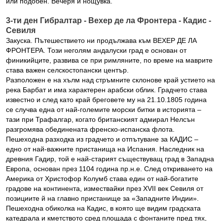
или подобен. Вечеря и нощувка.
3-ти ден Гибралтар - Вехер де ла Фронтера - Кадис -
Севиля
Закуска. Пътешествието ни продължава към ВЕХЕР ДЕ ЛА
ФРОНТЕРА. Този неголям андалуски град е основан от
финикийците, развива се при римляните, по време на маврите
става важен селскостопански център.
Разположен е на хълм над стръмните склонове край устието на
река Барбат и има характерен арабски облик. Градчето става
известно и след като край бреговете му на 21.10.1805 година
се случва една от най-големите морски битки в историята –
тази при Трафалгар, когато британският адмирал Нелсън
разгромява обединената френско-испанска флота.
Пешеходна разходка из градчето и отпътуване за КАДИС –
едно от най-важните пристанища на Испания. Наследник на
древния Гадир, той е най-старият съществуващ град в Западна
Европа, основан през 1104 година пр.н.е. След откриването на
Америка от Христофор Колумб става един от най-богатите
градове на континента, измествайки през ХVІI век Севиля от
позициите й на главно пристанище за «Западните Индии».
Пешеходна обиколка на Кадис, в която ще видим градската
катедрала и кметството сред площада с фонтаните пред тях,