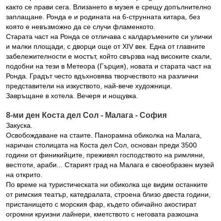
както се прави сега. Влизането в музея е срещу допълнително
заплащане. Ронда е и родината на 6-струнната китара, без
която е невъзможно да се случи фламенкото.
Старата част на Ронда се отличава с калдаръмените си улички
и малки площади, с дворци още от ХІV век. Една от главните
забележителности е мостът, който свързва над високите скали,
подобни на тези в Метеора (Гърция), новата и старата част на
Ронда. Градът често вдъхновява творчеството на различни
представители на изкуството, най-вече художници.
Завръщане в хотела. Вечеря и нощувка.
8-ми ден Коста дел Сол - Малага - София
Закуска.
Освобождаване на стаите. Панорамна обиколка на Малага,
наричан столицата на Коста дел Сол, основан преди 3500
години от финикийците, преживял господството на римляни,
вестготи, араби... Старият град на Малага е своеобразен музей
на открито.
По време на туристическата ни обиколка ще видим останките
от римския театър, катедралата, строена близо двеста години,
пристанището с морския фар, където обичайно акостират
огромни круизни лайнери, кметството с неговата разкошна