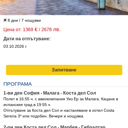
8 дни / 7 нощувки
€
лв.
Цена от:
1369
/
2678
Дати на отпътуване:
03.10.2026 г.
Запитване
ПРОГРАМА
1-ви ден София - Малага - Коста дел Сол
Полет в 16:55 ч. с авиокомпания Уиз Ер за Малага. Кацане в
испанския град в 19:55 ч.
Отпътуване за Коста дел Сол и настаняване в хотел Costa
Serena 3* или подобен. Вечеря и нощувка.
2-ри ден Коста дел Сол - Марбея - Гибралтар