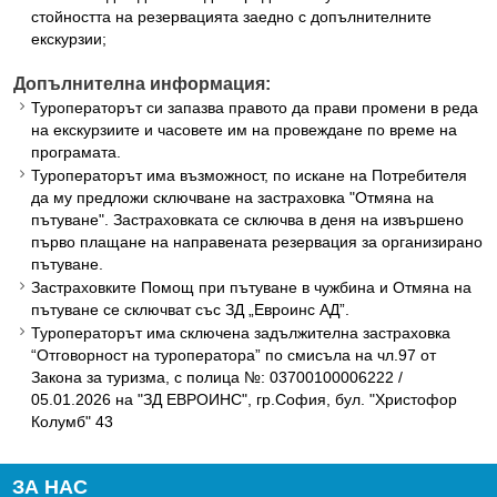
стойността на резервацията заедно с допълнителните
екскурзии;
Допълнителна информация:
Туроператорът си запазва правото да прави промени в реда
на екскурзиите и часовете им на провеждане по време на
програмата.
Туроператорът има възможност, по искане на Потребителя
да му предложи сключване на застраховка "Отмяна на
пътуване". Застраховката се сключва в деня на извършено
първо плащане на направената резервация за организирано
пътуване.
Застраховките Помощ при пътуване в чужбина и Отмяна на
пътуване се сключват със ЗД „Евроинс АД”.
Туроператорът има сключена задължителна застраховка
“Отговорност на туроператора” по смисъла на чл.97 от
Закона за туризма, с полица №: 03700100006222 /
05.01.2026 на "ЗД ЕВРОИНС", гр.София, бул. "Христофор
Колумб" 43
ЗА НАС