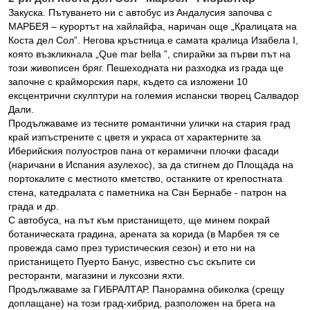
Закуска. Пътуването ни с автобус из Андалусия започва с
МАРБЕЯ – курортът на хайлайфа, наричан още „Кралицата на
Коста дел Сол”. Негова кръстница е самата кралица Изабела I,
която възкликнала „Que mar bella ”, спирайки за първи път на
този живописен бряг. Пешеходната ни разходка из града ще
започне с крайморския парк, където са изложени 10
ексцентрични скулптури на големия испански творец Салвадор
Дали.
Продължаваме из тесните романтични улички на стария град
край изпъстрените с цветя и украса от характерните за
Иберийския полуостров пана от керамични плочки фасади
(наричани в Испания азулехос), за да стигнем до Площада на
портокалите с местното кметство, останките от крепостната
стена, катедралата с паметника на Сан Бернабе - патрон на
града и др.
С автобуса, на път към пристанището, ще минем покрай
ботаническата градина, арената за корида (в Марбея тя се
провежда само през туристическия сезон) и ето ни на
пристанището Пуерто Банус, известно със скъпите си
ресторанти, магазини и луксозни яхти.
Продължаваме за ГИБРАЛТАР. Панорамна обиколка (срещу
доплащане) на този град-хибрид, разположен на брeга на