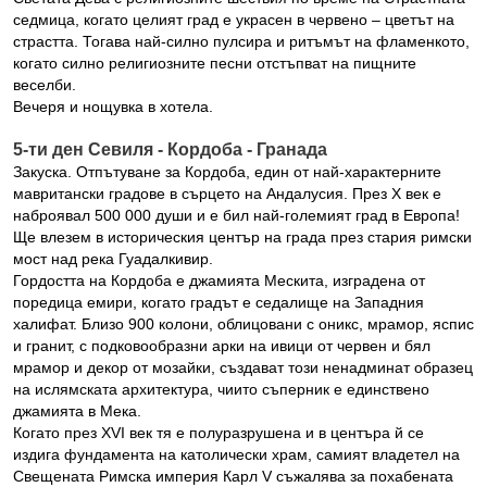
седмица, когато целият град е украсен в червено – цветът на
страстта. Тогава най-силно пулсира и ритъмът на фламенкото,
когато силно религиозните песни отстъпват на пищните
веселби.
Вечеря и нощувка в хотела.
5-ти ден Севиля - Кордоба - Гранада
Закуска. Отпътуване за Кордоба, един от най-характерните
мавритански градове в сърцето на Андалусия. През Х век е
наброявал 500 000 души и е бил най-големият град в Европа!
Ще влезем в историческия център на града през стария римски
мост над река Гуадалкивир.
Гордостта на Кордоба е джамията Мескита, изградена от
поредица емири, когато градът е седалище на Западния
халифат. Близо 900 колони, облицовани с оникс, мрамор, яспис
и гранит, с подковообразни арки на ивици от червен и бял
мрамор и декор от мозайки, създават този ненадминат образец
на ислямската архитектура, чиито съперник е единствено
джамията в Мека.
Когато през ХVІ век тя е полуразрушена и в центъра й се
издига фундамента на католически храм, самият владетел на
Свещената Римска империя Карл V съжалява за похабената