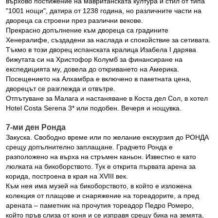
върхово постижение на мавританската култура и стил от типа
"1001 нощи", датира от 1238 година, но различните части на
двореца са строени през различни векове.
Прекрасно допълнение към двореца са градините
Хенералифе, създадени за наслада и спокойствие за сетивата.
Тъкмо в този дворец испанската кралица Изабела І дарява
бижутата си на Христофор Колумб за финансиране на
експедицията му, довела до откриването на Америка.
Посещението на Алхамбра е включено в пакетната цена,
дворецът се разглежда и отвътре.
Отпътуване за Малага и настаняване в Коста дел Сол, в хотел
Hotel Costa Serena 3* или подобен. Вечеря и нощувка.
7-ми ден Ронда
Закуска. Свободно време или по желание екскурзия до РОНДА
срещу допълнително заплащане. Градчето Ронда е
разположено на върха на стръмен каньон. Известно е като
люлката на бикоборството. Тук е открита първата арена за
корида, построена в края на ХVІІІ век.
Към нея има музей на бикоборството, в който е изложена
колекция от плащове и снаряжение на тореадорите, а пред
арената – паметник на прочутия тореадор Педро Ромеро,
който пръв слиза от коня и се изправя срещу бика на земята,