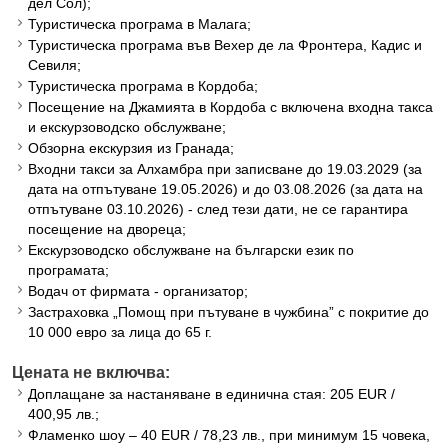
дел Сол);
Туристическа програма в Малага;
Туристическа програма във Вехер де ла Фронтера, Кадис и
Севиля;
Туристическа програма в Кордоба;
Посещение на Джамията в Кордоба с включена входна такса
и екскурзоводско обслужване;
Обзорна екскурзия из Гранада;
Входни такси за Алхамбра при записване до 19.03.2029 (за
дата на отпътуване 19.05.2026) и до 03.08.2026 (за дата на
отпътуване 03.10.2026) - след тези дати, не се гарантира
посещение на двореца;
Екскурзоводско обслужване на български език по
програмата;
Водач от фирмата - организатор;
Застраховка „Помощ при пътуване в чужбина” с покритие до
10 000 евро за лица до 65 г.
Цената не включва:
Доплащане за настаняване в единична стая: 205 EUR /
400,95 лв.;
Фламенко шоу – 40 EUR / 78,23 лв., при минимум 15 човека,