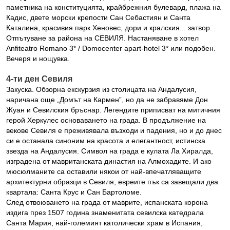
паметника на конституцията, крайбрежния булевард, плажа на
Кадис, двете морски крепости Сан Себастиян и Санта
Каталина, красивия парк Хеновес, дори и кралския... затвор.
Отпътуване за района на СЕВИЛЯ. Настаняване в хотел
Anfiteatro Romano 3* / Domocenter apart-hotel 3* или подобен.
Вечеря и нощувка.
4-ти ден Севиля
Закуска. Обзорна екскурзия из столицата на Андалусия,
наричана още „Домът на Кармен”, но да не забравяме Дон
Жуан и Севилския бръснар. Легендите приписват на митичния
герой Херкулес основаването на града. В продължение на
векове Севиля е преживявала възходи и падения, но и до днес
си е останала синоним на красота и елегантност, истинска
звезда на Андалусия. Символ на града е кулата Ла Хиралда,
изградена от мавританската династия на Алмохадите. И ако
мюсюлманите са оставили някои от най-впечатляващите
архитектурни образци в Севиля, евреите пък са завещали два
квартала: Санта Крус и Сан Бартоломе.
След отвоюването на града от маврите, испанската корона
издига през 1507 година знаменитата севилска катедрала
Санта Мария, най-големият католически храм в Испания,