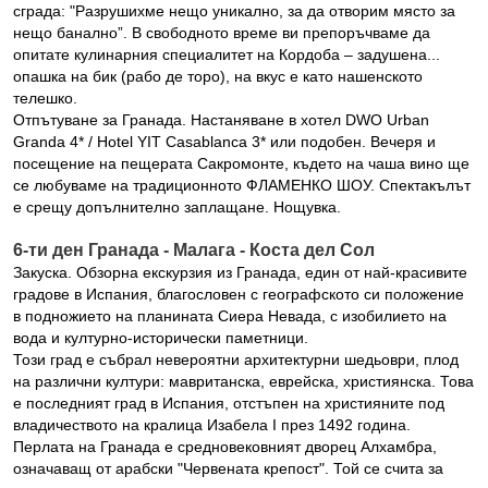
сграда: "Разрушихме нещо уникално, за да отворим място за
нещо банално”. В свободното време ви препоръчваме да
опитате кулинарния специалитет на Кордоба – задушена...
опашка на бик (рабо де торо), на вкус е като нашенското
телешко.
Отпътуване за Гранада. Настаняване в хотел DWO Urban
Granda 4* / Hotel YIT Casablanca 3* или подобен. Вечеря и
посещение на пещерата Сакромонте, където на чаша вино ще
се любуваме на традиционното ФЛАМЕНКО ШОУ. Спектакълът
е срещу допълнително заплащане. Нощувка.
6-ти ден Гранада - Малага - Коста дел Сол
Закуска. Обзорна екскурзия из Гранада, един от най-красивите
градове в Испания, благословен с географското си положение
в подножието на планината Сиера Невада, с изобилието на
вода и културно-исторически паметници.
Този град е събрал невероятни архитектурни шедьоври, плод
на различни култури: мавританска, еврейска, християнска. Това
е последният град в Испания, отстъпен на християните под
владичеството на кралица Изабела І през 1492 година.
Перлата на Гранада е средновековният дворец Алхамбра,
означаващ от арабски "Червената крепост". Той се счита за