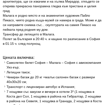
архитектура, ще се изкачим и на хълма Мирадор, откъдето се
открива прекрасна панорамна гледка към пристана и целия
град.
Малага е родно място и на знаменития художник Пабло
Пикасо, чиято родна къща-музей се намира в града. Може и да
си направите снимка със... скулптурата на самия Пикасо на
пейката пред родния му дом.
Трансфер до летището в Малага.
Полет за България в 20:40 ч. и кацане по разписание в София
в 01:15 ч. след полунощ.
Цената включва:
Самолетен билет София – Малага – София с авиокомпания
Уиз еър;
Летищни такси;
Чекиран багаж до 20 кг +малък салонен багаж с размери
40х30х20 см;
Транспорт с лицензиран автобус в Испания;
7 нощувки със закуски и вечери в хотели 3* (1 нощувка в
Коста дел Сол, 1 нощувка в района на Гибралтар, 2 нощувки
в района на Севиля, 1 нощувка в Гранада, 2 нощувки в Коста