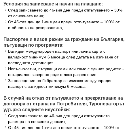
Условия за записване и начин на плащане:
След записването до 46-вия ден преди отпътуването – 30%
от основната цена;
От 45-тия ден до 1-вия ден преди отпътуването – 100% от
стойността на резервацията;
Паспортен и визов режим за граждани на България,
пътуващи по програмата:
Валиден международен паспорт или лична карта с
валидност минимум 6 месеца след датата на излизане от
последната дестинация.
Непълнолетни, пътуващи сами или само с единия родител -
нотариално заверено родителско разрешение.
За посещение на Гибралтар се изисква международен
паспорт с валидност минимум 6 месеца.
В случай на отказ от пътуването и прекратяване на
договора от страна на Потребителя, Туроператорът
удържа следните неустойки:
След записването до 46-вия ден преди отпътуването –
размера на внесения депозит;
От 45-тия ден до 1-вия ден преди отпътуването – 100% от