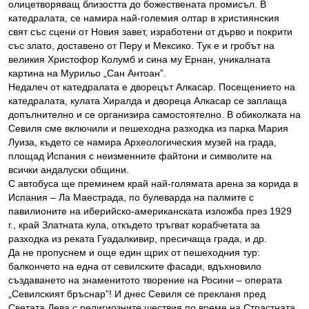
олицетворяващ близостта до божествената промисъл. В
катедралата, се намира най-големия олтар в християнския
свят със сцени от Новия завет, изработени от дърво и покрити
със злато, доставено от Перу и Мексико. Тук е и гробът на
великия Христофор Колумб и сина му Ернан, уникалната
картина на Мурильо „Сан Антоан”.
Недалеч от катедралата е дворецът Алкасар. Посещението на
катедралата, кулата Хиралда и двореца Алкасар се заплаща
допълнително и се организира самостоятелно. В обиколката на
Севиля сме включили и пешеходна разходка из парка Мария
Луиза, където се намира Археологическия музей на града,
площад Испания с неизменните файтони и символите на
всички андалуски общини.
С автобуса ще преминем край най-голямата арена за корида в
Испания – Ла Маестрада, по булеварда на палмите с
павилионите на иберийско-американската изложба през 1929
г., край Златната кула, откъдето тръгват корабчетата за
разходка из реката Гуадалкивир, пресичаща града, и др.
Да не пропуснем и още един щрих от пешеходния тур:
балкончето на една от севилските фасади, вдъхновило
създаването на знаменитото творение на Росини – операта
„Севилският бръснар”! И днес Севиля се прекланя пред
Светата Дева с религиозните шествия по време на Страстната