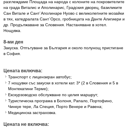
разглеждаме Площада на народа с колоните на покровителите
на града Виталис и Аполинарис, Градския дворец, базиликите
Сан Витале и Сант`Аполинаре Нуово с великолепните мозайки
в тях, катедралата Сант`Орсо, гробницата на Данте Алигиери и
др. Продължаване за Словения. Настаняване в хотел.
Нощувка.
8-ми ден
Закуска. Отпътуване за България и около полунощ пристигане
в София.
Цената включва:
Транспорт с лицензиран автобус;
7 нощувки със закуски в хотели кат. 3* (2 в Словения и 5 в
Монтекатини Терме);
Екскурзоводско обслужване по целия маршрут;
Туристическа програма в Болоня, Рапало, Портофино,
Чинкуе тере, Ла Специя, Порто Венере и Равена;
Медицинска застраховка.
Цената не включва: