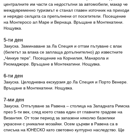
централните им части са недостъпни за автомобили, макар че
междувременно туризмът е станал главен източник на приходи
и нерядко селцата са препълнени от посетители. Посещение
на Монтеросо ал Маре и Вернаца. Връщане в Монтекатини.
Нощувка.
5-ти ден
Закуска. Заминаване за Ла Специя и оттам пътуване с влак
(билетът за влака се заплаща допълнително) до известните
„Чинкуе тере“. Посещение на Корнилия, Манарола и
Риомаджоре. Връщане в Монтекатини. Нощувка.
6-ти ден
Закуска. Целодневна екскурзия до Ла Специя и Порто Венере.
Връщане в Монтекатини. Нощувка.
7-ми ден
Закуска. Отпътуване за Равена – столица на Западната Римска
през 5-ти век, след което става един от главните градове на
Византия. От този период за запазени няколко базилики
украсени с уникални мозайки. Осем църкви в Равена са в
списъка на ЮНЕСКО като световно културно наследство. Ще