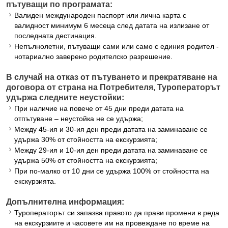
пътуващи по програмата:
Валиден международен паспорт или лична карта с
валидност минимум 6 месеца след датата на излизане от
последната дестинация.
Непълнолетни, пътуващи сами или само с единия родител -
нотариално заверено родителско разрешение.
В случай на отказ от пътуването и прекратяване на
договора от страна на Потребителя, Туроператорът
удържа следните неустойки:
При наличие на повече от 45 дни преди датата на
отпътуване – неустойка не се удържа;
Между 45-ия и 30-ия ден преди датата на заминаване се
удържа 30% от стойността на екскурзията;
Между 29-ия и 10-ия ден преди датата на заминаване се
удържа 50% от стойността на екскурзията;
При по-малко от 10 дни се удържа 100% от стойността на
екскурзията.
Допълнителна информация:
Туроператорът си запазва правото да прави промени в реда
на екскурзиите и часовете им на провеждане по време на