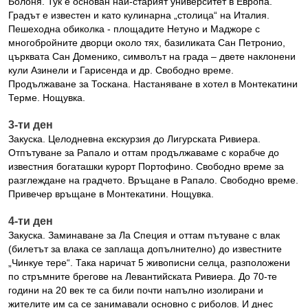
Болоня. Тук е основан най-старият университет в Европа.
Градът е известен и като кулинарна „столица“ на Италия.
Пешеходна обиколка - площадите Нетуно и Маджоре с
многобройните дворци около тях, базиликата Сан Петронио,
църквата Сан Доменико, символът на града – двете наклонени
кули Азинели и Гарисенда и др. Свободно време.
Продължаване за Тоскана. Настаняване в хотел в Монтекатини
Терме. Нощувка.
3-ти ден
Закуска. Целодневна екскурзия до Лигурската Ривиера.
Отпътуване за Рапало и оттам продължаваме с корабче до
известния богаташки курорт Портофино. Свободно време за
разглеждане на градчето. Връщане в Рапало. Свободно време.
Привечер връщане в Монтекатини. Нощувка.
4-ти ден
Закуска. Заминаване за Ла Специя и оттам пътуване с влак
(билетът за влака се заплаща допълнително) до известните
„Чинкуе тере“. Така наричат 5 живописни селца, разположени
по стръмните брегове на Левантийската Ривиера. До 70-те
години на 20 век те са били почти напълно изолирани и
жителите им са се занимавали основно с риболов. И днес