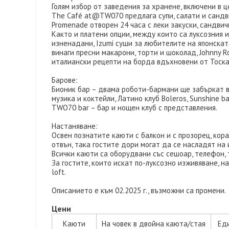
Голям избор от заведения за хранене, включени в ц
The Café at@TW070 предлага супи, салати и сандви
Promenade отворен 24 часа с леки закуски, сандвичи
Както и платени опции, между които са луксозния 
изненадани, Izumi суши за любителите на японската 
винаги пресни макарони, торти и шоколад, Johnny 
италиански рецепти на борда вдъхновени от Тоскана, 
Барове:
Бионик бар – двама роботи-бармани ще забъркат все
музика и коктейли, Латино клуб Boleros, Sunshine ba
TWO70 bar – бар и нощен клуб с представления.
Настаняване:
Освен познатите каюти с балкон и с прозорец, кор
отвън, така гостите дори могат да се насладят на
Всички каюти са оборудвани със сешоар, телефон, 
За гостите, които искат по-луксозно изживяване, н
loft.
Описанието е към 02.2025 г., възможни са промени.
Цени
Каюти
На човек в двойна каюта/стая
Ед