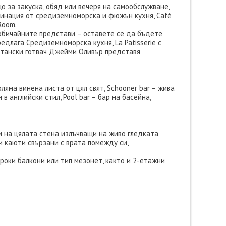
о за закуска, обяд или вечеря на самообслужване,
мбинация от средиземноморска и фюжън кухня, Café
Room.
н обичайните представи – оставете се да бъдете
редлага Средиземноморска кухня, La Patisserie с
ритански готвач Джейми Оливър представя
ляма винена листа от цял свят, Schooner bar – жива
 в английски стил, Pool bar – бар на басейна,
и на цялата стена излъчващи на живо гледката
и каюти свързани с врата помежду си,
ироки балкони или тип мезонет, както и 2-етажни