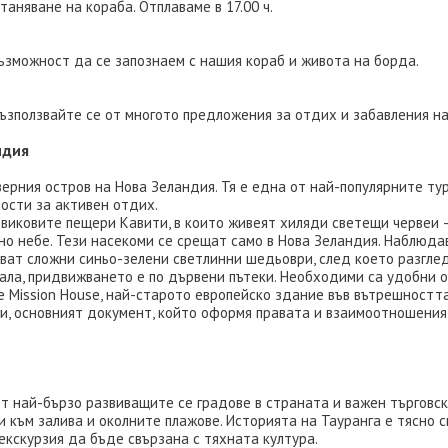
аняване на кораба. Отплаваме в 17.00 ч.
възможност да се запознаем с нашия кораб и живота на борда.
ъзползвайте се от многото предложения за отдих и забавления на
ндия
верния остров на Нова Зеландия. Тя е една от най-популярните т
ости за активен отдих.
овиковите пещери Кавити, в които живеят хиляди светещи червеи 
но небе. Тези насекоми се срещат само в Нова Зеландия. Наблюд
яват сложни синьо-зелени светлинни шедьоври, след което разгле
ала, придвижването е по дървени пътеки. Необходими са удобни обу
Mission House, най-старото европейско здание във вътрешността 
нги, основният документ, който оформя правата и взаимоотношени
от най-бързо развиващите се градове в страната и важен търговск
и към залива и околните плажове. Историята на Тауранга е тясно 
екскурзия да бъде свързана с тяхната култура.