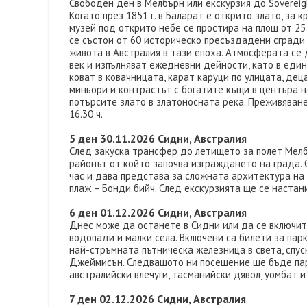
Свободен ден в Мелбърн или екскурзия до Sovereigh
Когато през 1851 г. в Баларат е открито злато, за
музей под открито небе се простира на площ от 25
се състои от 60 историческо пресъздадени сгради 
живота в Австралия в тази епоха. Атмосферата се 
век и изпълняват ежедневни дейности, като в един 
коват в ковачницата, карат каруци по улицата, де
миньори и контрастът с богатите къщи в центъра н
потърсите злато в златоносната река. Преживяванет
16.30 ч.
5 ден 30.11.2026 Сидни, Австралия
След закуска трансфер до летището за полет Мелбъ
районът от който започва изграждането на града. 
час и дава представа за сложната архитектура на 
плаж – Бонди бийч. След екскурзията ще се настан
6 ден 01.12.2026 Сидни, Австралия
Днес може да останете в Сидни или да се включите
водопади и малки села. Включени са билети за парк
най-стръмната пътническа железница в света, спус
Джеймисън. Следващото ни посещение ще бъде парка
австралийски влечуги, тасманийски дявол, уомбат 
7 ден 02.12.2026 Сидни, Австралия