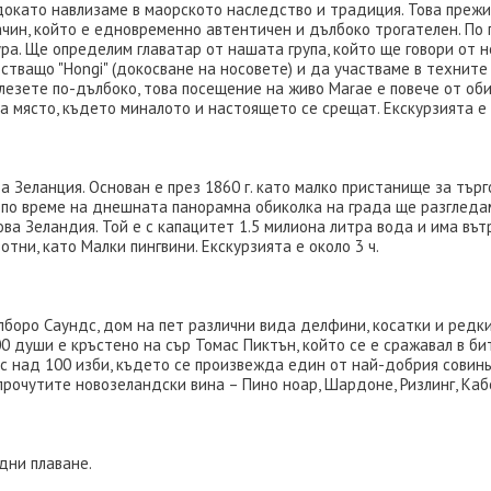
докато навлизаме в маорското наследство и традиция. Това преж
ачин, който е едновременно автентичен и дълбоко трогателен. По 
а. Ще определим главатар от нашата група, който ще говори от н
стващо "Hongi" (докосване на носовете) и да участваме в техните 
лезете по-дълбоко, това посещение на живо Marae е повече от обик
а място, където миналото и настоящето се срещат. Екскурзията е о
а Зеланция. Основан е през 1860 г. като малко пристанище за търг
а и по време на днешната панорамна обиколка на града ще разглед
ва Зеландия. Той е с капацитет 1.5 милиона литра вода и има вът
отни, като Малки пингвини. Екскурзията е около 3 ч.
боро Саундс, дом на пет различни вида делфини, косатки и редки
00 души е кръстено на сър Томас Пиктън, който се е сражавал в би
с над 100 изби, където се произвежда един от най-добрия совинь
рочутите новозеландски вина – Пино ноар, Шардоне, Ризлинг, Каб
дни плаване.