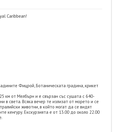
al Caribbean!
радините Фицрой, Ботаническата градина, крикет
5 км от Мелбърн и е свързан със сушата с 640-
и в света. Всяка вечер те излизат от морето и се
тралийски животни, в който могат да се видят
те кенгуру. Екскурзията е от 13.00 до около 22.00
е.