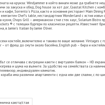
ената на круиза: Windjammer в който винаги може да грабнете нещ
чи за закуска и обяд, Dog house за хот дог, Coastal Kitchen с ко
 и кафе, Sorrento`s Pizza, както и основния ресторант Main Dining 
и елегантен Chef’s table, нестандартния Wonderland с ястия извъ
кухня, Chops Grill – американски стил стек хаус, Solarium Bistro п
Rockets ® с телешки бургери по класически рецепти. Известният б
в Jamie’s Italian by Jamie Oliver.
ки коктейл, включително и такива по ваше желание. Vintages с го
r – от фреш до смути около басейна, English pub – бира и коктейли
абът се отличава с вътрешни каюти с виртуален балкон – HD екран
 изгрева и шума на вълните. За удобство на семействата са наличн
телевизор, индивидуален климатик.
а кораба има различни апартаменти с една или две спални, с по-ш
инична каюта/стая