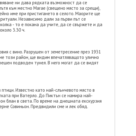
ивяване ни дава рядката възможност да се
пътя към местно Marae (свещено място за срещи),
ейно име при пристигането в селото. Маорите ще
ритуали. Независимо дали за първи път се
олка - то е покана да учите, да се свържете и да
коло 3.30 ч.
овия с вино. Разрушен от земетресение през 1931
аме този район, ще видим впечатляващото улично
решен подводен тунел. В него могат да се видят
 птици. Известно като най-слънчевото място в
тката при Ватерло. До Пиктън се намира най-
он блан в света. По време на днешната екскурзия
ерне Совиньон. Предвидили сме и лек обяд.