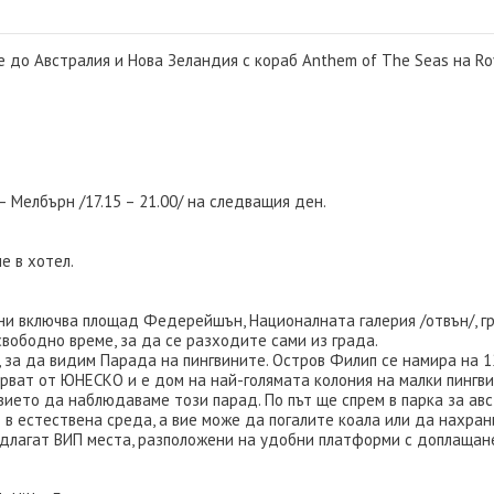
до Австралия и Нова Зеландия с кораб Anthem of The Seas на Roy
– Мелбърн /17.15 – 21.00/ на следващия ден.
е в хотел.
ни включва площад Федерейшън, Националната галерия /отвън/, г
 свободно време, за да се разходите сами из града.
за да видим Парада на пингвините. Остров Филип се намира на 12
рват от ЮНЕСКО и е дом на най-голямата колония на малки пингвин
вието да наблюдаваме този парад. По път ще спрем в парка за авс
т в естествена среда, а вие може да погалите коала или да нахрани
редлагат ВИП места, разположени на удобни платформи с доплащан