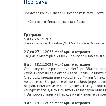
Програма
Представяме ви новото ни невероятно пътешествие 
Жена за комбинация - каюта с балкон
Програма
1 ден 26.11.2026
Полет София – Истанбул /10.05 – 12.35/ и Истанбул 
2 Ден 27.11.2026 Мелбърн, Австралия
Кацаме в Мелбърн в 21.00 ч. Трансфер и настаняван
3 ден 28.11.2026 Мелбърн, Австралия
След закуска ще разгледаме Мелбърн. Обиколката 
клуба. Екскурзията е около 4 часа. После ще имате
След обяд предлагаме екскурзия до Филип Айлънд, 
метров мост. Островът е обявен за биосферен резе
отправят към дупките си, а ние ще имаме удоволст
кенгуру, коала, динго. Обитателите на парка живея
ч. За проследяване на Парада на пингвините се п
4 ден 29.11.2026 Мелбърн, Австралия