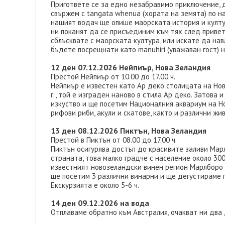
Пригответе се за едно незабравимо приключение, 
свържем с tangata whenua (хората на земята) по н
нашият водач ще опише маорската история и култур
ни поканят да се присъединим към тях след привет
сблъсквате с маорската култура, или искате да нав
бъдете посрещнати като manuhiri (уважаван гост) н
12 ден 07.12.2026 Нейпиър, Нова Зеландия
Престой Нейпиър от 10.00 до 17.00 ч.
Нейпиър е известен като Ар деко столицата на Нов
г., той е изграден наново в стила Ар деко. Затов
изкуство и ще посетим Националния аквариум на Но
рифови риби, акули и скатове, както и различни жив
13 ден 08.12.2026 Пиктън, Нова Зеландия
Престой в Пиктън от 08.00 до 17.00 ч.
Пиктън осигурява достъп до красивите заливи Марл
страната, това малко градче с население около 30
известният новозеландски винен регион Марлборо 
ще посетим 3 различни винарни и ще дегустираме п
Екскурзията е около 5-6 ч.
14 ден 09.12.2026 на вода
Отплаваме обратно към Австралия, очакват ни два 