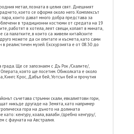
ородния метал, позната в целия свят. Днешният
радчето, което се оформя около него. Комплексът
с пара, които дават много добра представа за
 облечени в традиционни костюми от средата на 19
те, работят в хотела, леят свещи, копаят в мината,
е са палатките, в които са живели китайските
 друго можете да си опитате и късмета, като сами
 в реалистичен музей. Екскурзията е от 08.30 до
града. Ще се запознаем с Дъ Рок /Скалите/,
 Операта, която ще посетим. Обиколката е около
 Кингс Крос, Дабъл бей, Уотсън бей и прочутия
йонът съчетава стръмни скали, евкалиптови гори,
рещат никъде другаде на Земята, като например
 тропическа гора на дъното на долината
ато: кенгуру, коала, валаби /дребно кенгуру/,
ем с фауната на Австралия.