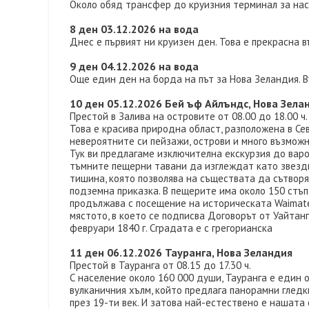
Около обяд трансфер до круизния терминал за наст
8 ден 03.12.2026 на вода
Днес е първият ни круизен ден. Това е прекрасна 
9 ден 04.12.2026 на вода
Още един ден на борда на път за Нова Зеландия. В
10 ден 05.12.2026 Бей ъф Айлъндс, Нова Зела
Престой в Залива на островите от 08.00 до 18.00 ч.
Това е красива природна област, разположена в Се
невероятните си пейзажи, острови и много възможн
Тук ви предлагаме изключителна екскурзия до вар
тъмните пещерни тавани да изглеждат като звезд
тишина, която позволява на съществата да сътвор
подземна приказка. В пещерите има около 150 стъп
продължава с посещение на историческата Waimate 
мястото, в което се подписва Договорът от Уайта
февруари 1840 г. Сградата е с грегорианска
11 ден 06.12.2026 Тауранга, Нова Зеландия
Престой в Тауранга от 08.15 до 17.30 ч.
С население около 160 000 души, Тауранга е един 
вулканичния хълм, който предлага панорамни гледк
през 19-ти век. И затова най-естествено е нашата 