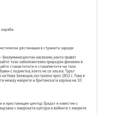
 кораба.
уристически дестинации в страната заради
— биолуминисцентни насекоми, които правят
авайте този забележителен природен феномен в
дайте сталактитите и сталагмитите на тази
вки с подметка, която не се хлъзга. Турът
на Нова Зеландия, построено през 1832 г. Това е
ята между маорите и британската корона на 10
и и пристанищен център. Градът е известен с
свързана с маорската култура и войните с маорите