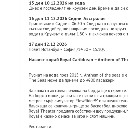
15 ден 10.12.2026 на вода
Днес е последният ни круизен ден. Време е да си 
16 ден 11.12.2026 Сидни, Австралия
Пристигаме в Сидни в 06.30 ч. След като напуснем 
късния следобед ще направим последния ни круиз. 
водата. Круизът е дълъг 1.30 ч. и включва вечеря с
17 ден 12.12.2026
Полет Истанбул – София /14.50 – 15.10/.
Нашият кораб Royal Caribbean – Anthem of Th
Пуснат на вода през 2015 г., Anthem of the seas е 
The Seas може да приеме до 4900 пасажери.
За вашата активна почивка на борда ще откриете:
На борда може да опитате някои от атракциите, с к
метров сърф симулатор FlowRider®* или внушителнат
блъскащи се колички, игрище за баскетбол, цирково
Royal Theater предлага собствени шоу продукции, M
Royal е казино с маси за игра и слот машини.
Ресторанти: