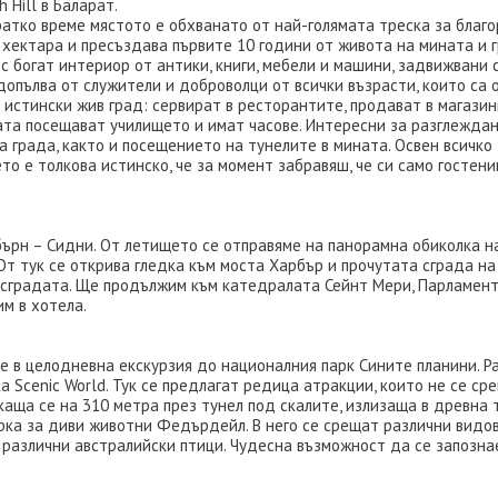
 Hill в Баларат.
 кратко време мястото е обхванато от най-голямата треска за благ
 хектара и пресъздава първите 10 години от живота на мината и г
с богат интериор от антики, книги, мебели и машини, задвижвани 
допълва от служители и доброволци от всички възрасти, които са
истински жив град: сервират в ресторантите, продават в магазини
цата посещават училището и имат часове. Интересни за разглеждан
а града, както и посещението на тунелите в мината. Освен всичко
о е толкова истинско, че за момент забравяш, че си само гостенин
рн – Сидни. От летището се отправяме на панорамна обиколка на 
От тук се открива гледка към моста Харбър и прочутата сграда на
сградата. Ще продължим към катедралата Сейнт Мери, Парламента,
им в хотела.
 в целодневна екскурзия до националния парк Сините планини. Ра
а Scenic World. Тук се предлагат редица атракции, които не се с
каща се на 310 метра през тунел под скалите, излизаща в древна
 за диви животни Федърдейл. В него се срещат различни видове к
и различни австралийски птици. Чудесна възможност да се запозна