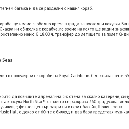
стегнем багажа и да се разделим с нашия кораб.
кораба ще имаме свободно време в града за последни покупки. Баг
Очаква ни обиколка с корабче, по време на която ще видим знако
 тристепенно меню. В 18.00 ч. трансфер до летището за полет Сидни
e Seas
един от популярните кораби на Royal Caribbean. С дължина почти 35
оито да повишите адреналина си: стена за скално катерене, симул
а капсула North Star®, от която се разкрива 360-градусова гледка 
 училище; фитнес център, закрит и открит басейн, Шопинг зона.
usic Hall с декор от 60-те с билярд и два бара представя музика