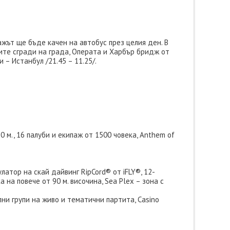
ажът ще бъде качен на автобус през целия ден. В
вите сгради на града, Операта и Харбър бридж от
 – Истанбул /21.45 – 11.25/.
0 м., 16 палуби и екипаж от 1500 човека, Anthem of
атор на скай дайвинг RipCord® от iFLY®, 12-
на повече от 90 м. височина, Sea Plex – зона с
лни групи на живо и тематични партита, Casino