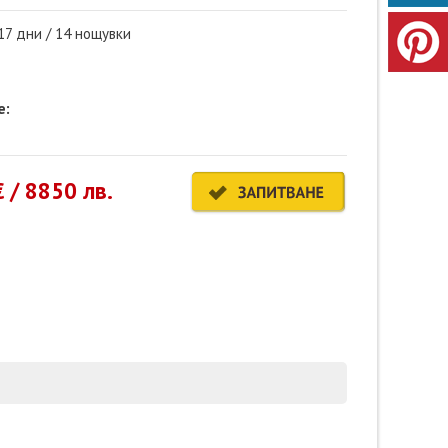
17 дни / 14 нощувки
е:
 / 8850 лв.